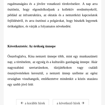
rugalmasságára és a jövőre vonatkozó törekvéseikre. A nap arra
ösztönöz, hogy elgondolkodjunk a kollektív eredményekről,
például az infrastruktúra, az oktatás és a nemzetközi kapcsolatok
fejlődéséről, és arra ösztönzi a polgárokat, hogy büszkék legyenek
örökségükre, és várják a folyamatos növekedést.
Következtetés: Az örökség ünnepe
Összefoglalva, Kína nemzeti ünnepe több, mint egy munkaszüneti
nap; a történelem, az egység és a kulturális gazdagság ünnepe. Akár
nagyszabású szertartásokon, tűzijátékokon vagy családi
összejöveteleken keresztül, a nemzeti ünnep szelleme az egész
országban visszhangzik, emlékeztetve mindenkit a közös utazásra
egy szebb jövő felé.
a korábbi hírek
a következő hírek