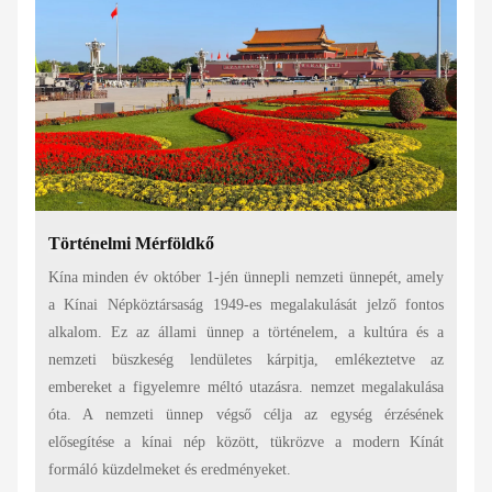
Történelmi Mérföldkő
Kína minden év október 1-jén ünnepli nemzeti ünnepét, amely
a Kínai Népköztársaság 1949-es megalakulását jelző fontos
alkalom. Ez az állami ünnep a történelem, a kultúra és a
nemzeti büszkeség lendületes kárpitja, emlékeztetve az
embereket a figyelemre méltó utazásra. nemzet megalakulása
óta. A nemzeti ünnep végső célja az egység érzésének
elősegítése a kínai nép között, tükrözve a modern Kínát
formáló küzdelmeket és eredményeket.