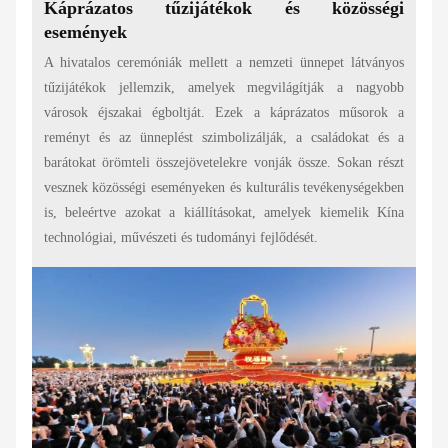
Káprázatos tűzijátékok és közösségi
események
A hivatalos ceremóniák mellett a nemzeti ünnepet látványos
tűzijátékok jellemzik, amelyek megvilágítják a nagyobb
városok éjszakai égboltját. Ezek a káprázatos műsorok a
reményt és az ünneplést szimbolizálják, a családokat és a
barátokat örömteli összejövetelekre vonják össze. Sokan részt
vesznek közösségi eseményeken és kulturális tevékenységekben
is, beleértve azokat a kiállításokat, amelyek kiemelik Kína
technológiai, művészeti és tudományi fejlődését.