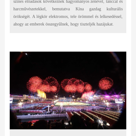
színes előadások következnek hagyományos zenével, tánccal és
harcművészetekkel, bemutatva Kína gazdag kulturális
örökségét. A légkör elektromos, tele örömmel és lelkesedéssel,
ahogy az emberek összegyűlnek, hogy tiszteljék hazájukat.