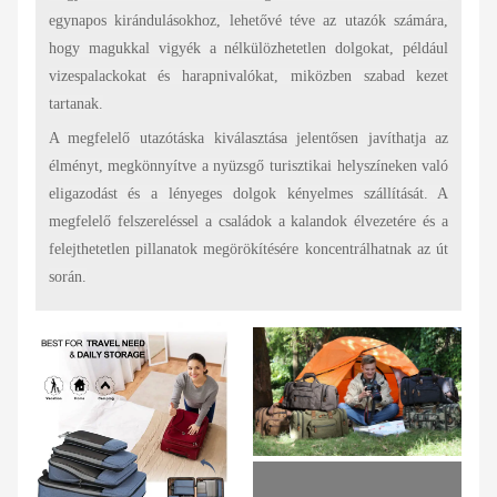
egynapos kirándulásokhoz, lehetővé téve az utazók számára,
hogy magukkal vigyék a nélkülözhetetlen dolgokat, például
vizespalackokat és harapnivalókat, miközben szabad kezet
tartanak.
A megfelelő utazótáska kiválasztása jelentősen javíthatja az
élményt, megkönnyítve a nyüzsgő turisztikai helyszíneken való
eligazodást és a lényeges dolgok kényelmes szállítását. A
megfelelő felszereléssel a családok a kalandok élvezetére és a
felejthetetlen pillanatok megörökítésére koncentrálhatnak az út
során.