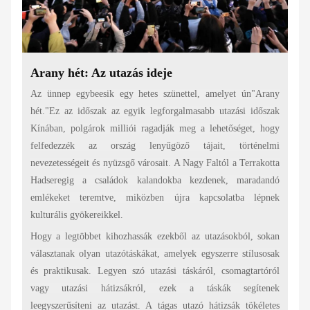
Arany hét: Az utazás ideje
Az ünnep egybeesik egy hetes szünettel, amelyet ún"Arany
hét."Ez az időszak az egyik legforgalmasabb utazási időszak
Kínában, polgárok milliói ragadják meg a lehetőséget, hogy
felfedezzék az ország lenyűgöző tájait, történelmi
nevezetességeit és nyüzsgő városait. A Nagy Faltól a Terrakotta
Hadseregig a családok kalandokba kezdenek, maradandó
emlékeket teremtve, miközben újra kapcsolatba lépnek
kulturális gyökereikkel.
Hogy a legtöbbet kihozhassák ezekből az utazásokból, sokan
választanak olyan utazótáskákat, amelyek egyszerre stílusosak
és praktikusak. Legyen szó utazási táskáról, csomagtartóról
vagy utazási hátizsákról, ezek a táskák segítenek
leegyszerűsíteni az utazást. A tágas utazó hátizsák tökéletes